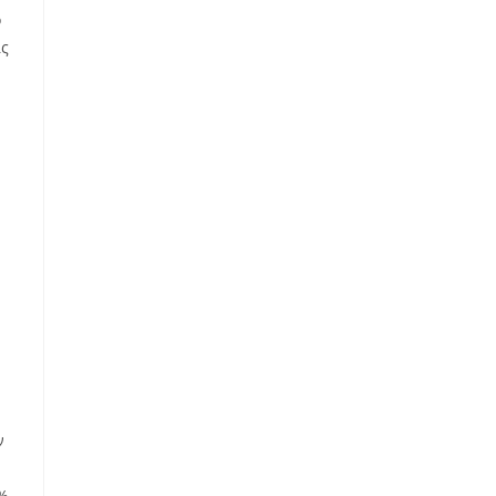
ο
ις
ν
0%