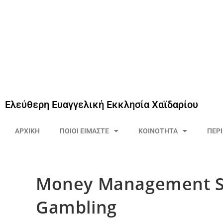
Ελεύθερη Ευαγγελική Εκκλησία Χαϊδαρίου
ΑΡΧΙΚΗ
ΠΟΙΟΙ ΕΙΜΑΣΤΕ
ΚΟΙΝΟΤΗΤΑ
ΠΕΡ
Money Management Str
Gambling