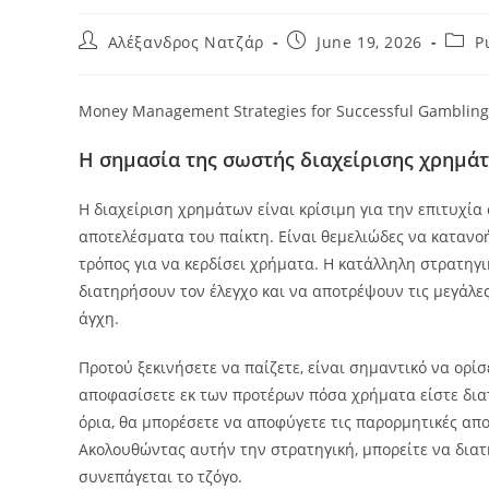
Αλέξανδρος Νατζάρ
June 19, 2026
P
Money Management Strategies for Successful Gambling
Η σημασία της σωστής διαχείρισης χρημά
Η διαχείριση χρημάτων είναι κρίσιμη για την επιτυχία 
αποτελέσματα του παίκτη. Είναι θεμελιώδες να κατανοή
τρόπος για να κερδίσει χρήματα. Η κατάλληλη στρατηγ
διατηρήσουν τον έλεγχο και να αποτρέψουν τις μεγάλε
άγχη.
Προτού ξεκινήσετε να παίζετε, είναι σημαντικό να ορί
αποφασίσετε εκ των προτέρων πόσα χρήματα είστε διατ
όρια, θα μπορέσετε να αποφύγετε τις παρορμητικές απ
Ακολουθώντας αυτήν την στρατηγική, μπορείτε να διατ
συνεπάγεται το τζόγο.