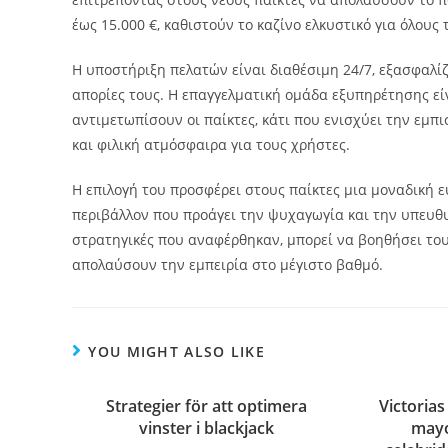
έως 15.000 €, καθιστούν το καζίνο ελκυστικό για όλους
Η υποστήριξη πελατών είναι διαθέσιμη 24/7, εξασφαλίζ
απορίες τους. Η επαγγελματική ομάδα εξυπηρέτησης ε
αντιμετωπίσουν οι παίκτες, κάτι που ενισχύει την εμπ
και φιλική ατμόσφαιρα για τους χρήστες.
Η επιλογή του προσφέρει στους παίκτες μια μοναδική 
περιβάλλον που προάγει την ψυχαγωγία και την υπευθ
στρατηγικές που αναφέρθηκαν, μπορεί να βοηθήσει τους
απολαύσουν την εμπειρία στο μέγιστο βαθμό.
YOU MIGHT ALSO LIKE
Strategier för att optimera
Victorias
vinster i blackjack
mayo