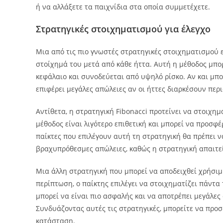
ή να αλλάξετε τα παιχνίδια στα οποία συμμετέχετε.
Στρατηγικές στοιχηματισμού για έλεγχο
Μια από τις πιο γνωστές στρατηγικές στοιχηματισμού ε
στοίχημά του μετά από κάθε ήττα. Αυτή η μέθοδος μπο
κεφάλαιο και συνοδεύεται από υψηλό ρίσκο. Αν και μπο
επιφέρει μεγάλες απώλειες αν οι ήττες διαρκέσουν περ
Αντίθετα, η στρατηγική Fibonacci προτείνει να στοιχη
μέθοδος είναι λιγότερο επιθετική και μπορεί να προσφ
παίκτες που επιλέγουν αυτή τη στρατηγική θα πρέπει ν
βραχυπρόθεσμες απώλειες, καθώς η στρατηγική απαιτεί
Μια άλλη στρατηγική που μπορεί να αποδειχθεί χρήσιμ
περίπτωση, ο παίκτης επιλέγει να στοιχηματίζει πάντα τ
μπορεί να είναι πιο ασφαλής και να αποτρέπει μεγάλες α
Συνδυάζοντας αυτές τις στρατηγικές, μπορείτε να προσ
κατάσταση.