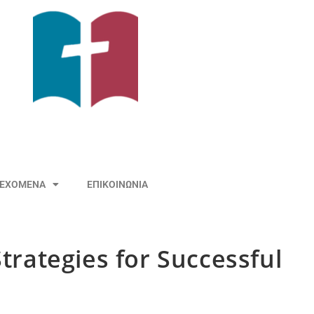
ΙΕΧΟΜΕΝΑ
ΕΠΙΚΟΙΝΩΝΙΑ
ategies for Successful