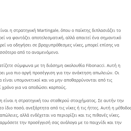
ίναι η στρατηγική Martingale, όπου ο παίκτης διπλασιάζει το
ρεί να φαντάζει αποτελεσματική, αλλά απαιτεί ένα σημαντικό
ρεί να οδηγήσει σε βραχυπρόθεσμες νίκες, μπορεί επίσης να
ισσότερο από το αναμενόμενο.
ματίζετε σύμφωνα με τη διάσημη ακολουθία Fibonacci. Αυτή η
έρει μια πιο αργή προσέγγιση για την ανάκτηση απωλειών. Οι
α είναι υπομονετικοί και να μην αποθαρρύνονται από τις
 χρόνο για να αποδώσει καρπούς.
η είναι η στρατηγική του σταθερού στοιχήματος. Σε αυτήν την
ο ίδιο ποσό, ανεξάρτητα από τις νίκες ή τις ήττες. Αυτή η μέθοδο
πώλειες, αλλά ενδέχεται να περιορίζει και τις πιθανές νίκες.
αρμόσετε την προσέγγισή σας ανάλογα με το παιχνίδι και την