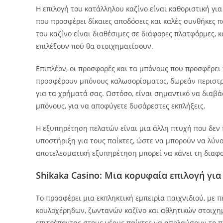
Η επιλογή του κατάλληλου καζίνο είναι καθοριστική για
που προσφέρει δίκαιες αποδόσεις και καλές συνθήκες πα
του καζίνο είναι διαθέσιμες σε διάφορες πλατφόρμες, κ
επιλέξουν πού θα στοιχηματίσουν.
Επιπλέον, οι προσφορές και τα μπόνους που προσφέρει 
προσφέρουν μπόνους καλωσορίσματος, δωρεάν περιστρο
για τα χρήματά σας. Ωστόσο, είναι σημαντικό να διαβ
μπόνους, για να αποφύγετε δυσάρεστες εκπλήξεις.
Η εξυπηρέτηση πελατών είναι μια άλλη πτυχή που δεν π
υποστήριξη για τους παίκτες, ώστε να μπορούν να λύν
αποτελεσματική εξυπηρέτηση μπορεί να κάνει τη διαφο
Shikaka Casino: Μια κορυφαία επιλογή για
Το προσφέρει μια εκπληκτική εμπειρία παιχνιδιού, με
κουλοχέρηδων, ζωντανών καζίνο και αθλητικών στοιχημ
επιτρέποντας στους νέους παίκτες να απολαύσουν το π