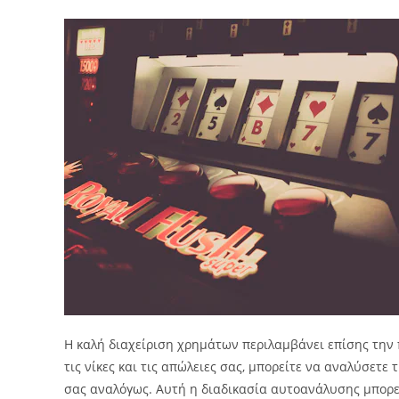
Η καλή διαχείριση χρημάτων περιλαμβάνει επίσης την
τις νίκες και τις απώλειες σας, μπορείτε να αναλύσετε
σας αναλόγως. Αυτή η διαδικασία αυτοανάλυσης μπορεί