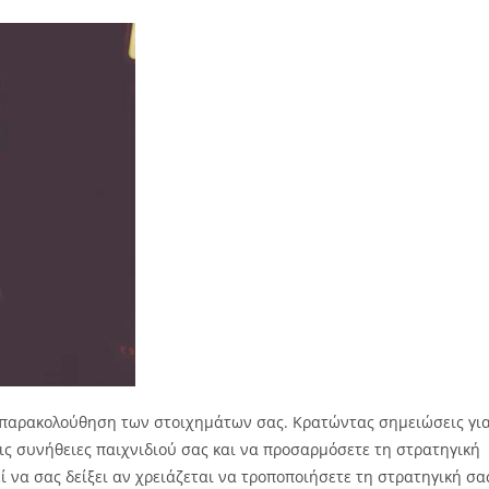
 παρακολούθηση των στοιχημάτων σας. Κρατώντας σημειώσεις γι
 τις συνήθειες παιχνιδιού σας και να προσαρμόσετε τη στρατηγική
 να σας δείξει αν χρειάζεται να τροποποιήσετε τη στρατηγική σα