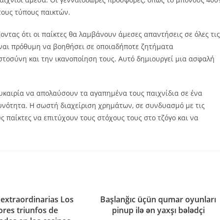
 τους τύπους παικτών.
οντας ότι οι παίκτες θα λαμβάνουν άμεσες απαντήσεις σε όλες τις
ίναι πρόθυμη να βοηθήσει σε οποιαδήποτε ζητήματα
ιστοσύνη και την ικανοποίηση τους. Αυτό δημιουργεί μια ασφαλή
ευκαιρία να απολαύσουν τα αγαπημένα τους παιχνίδια σε ένα
υνότητα. Η σωστή διαχείριση χρημάτων, σε συνδυασμό με τις
 παίκτες να επιτύχουν τους στόχους τους στο τζόγο και να
 extraordinarias Los
Başlanğıc üçün qumar oyunları
res triunfos de
pinup ilə ən yaxşı bələdçi