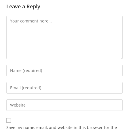
Leave a Reply
Save my name, email, and website in this browser for the