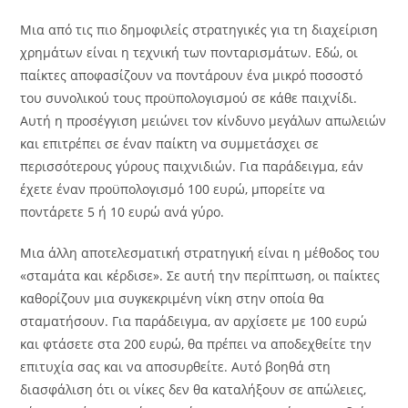
Μια από τις πιο δημοφιλείς στρατηγικές για τη διαχείριση
χρημάτων είναι η τεχνική των πονταρισμάτων. Εδώ, οι
παίκτες αποφασίζουν να ποντάρουν ένα μικρό ποσοστό
του συνολικού τους προϋπολογισμού σε κάθε παιχνίδι.
Αυτή η προσέγγιση μειώνει τον κίνδυνο μεγάλων απωλειών
και επιτρέπει σε έναν παίκτη να συμμετάσχει σε
περισσότερους γύρους παιχνιδιών. Για παράδειγμα, εάν
έχετε έναν προϋπολογισμό 100 ευρώ, μπορείτε να
ποντάρετε 5 ή 10 ευρώ ανά γύρο.
Μια άλλη αποτελεσματική στρατηγική είναι η μέθοδος του
«σταμάτα και κέρδισε». Σε αυτή την περίπτωση, οι παίκτες
καθορίζουν μια συγκεκριμένη νίκη στην οποία θα
σταματήσουν. Για παράδειγμα, αν αρχίσετε με 100 ευρώ
και φτάσετε στα 200 ευρώ, θα πρέπει να αποδεχθείτε την
επιτυχία σας και να αποσυρθείτε. Αυτό βοηθά στη
διασφάλιση ότι οι νίκες δεν θα καταλήξουν σε απώλειες,