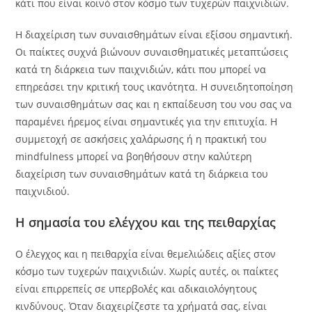
κάτι που είναι κοινό στον κόσμο των τυχερών παιχνιδιών.
Η διαχείριση των συναισθημάτων είναι εξίσου σημαντική.
Οι παίκτες συχνά βιώνουν συναισθηματικές μεταπτώσεις
κατά τη διάρκεια των παιχνιδιών, κάτι που μπορεί να
επηρεάσει την κριτική τους ικανότητα. Η συνειδητοποίηση
των συναισθημάτων σας και η εκπαίδευση του νου σας να
παραμένει ήρεμος είναι σημαντικές για την επιτυχία. Η
συμμετοχή σε ασκήσεις χαλάρωσης ή η πρακτική του
mindfulness μπορεί να βοηθήσουν στην καλύτερη
διαχείριση των συναισθημάτων κατά τη διάρκεια του
παιχνιδιού.
Η σημασία του ελέγχου και της πειθαρχίας
Ο έλεγχος και η πειθαρχία είναι θεμελιώδεις αξίες στον
κόσμο των τυχερών παιχνιδιών. Χωρίς αυτές, οι παίκτες
είναι επιρρεπείς σε υπερβολές και αδικαιολόγητους
κινδύνους. Όταν διαχειρίζεστε τα χρήματά σας, είναι