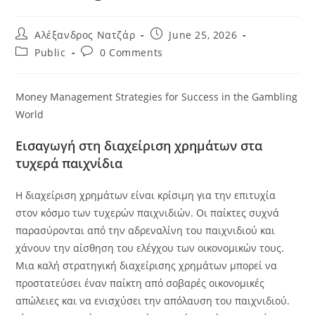
Αλέξανδρος Νατζάρ
June 25, 2026
Public
0 Comments
Money Management Strategies for Success in the Gambling
World
Εισαγωγή στη διαχείριση χρημάτων στα
τυχερά παιχνίδια
Η διαχείριση χρημάτων είναι κρίσιμη για την επιτυχία
στον κόσμο των τυχερών παιχνιδιών. Οι παίκτες συχνά
παρασύρονται από την αδρεναλίνη του παιχνιδιού και
χάνουν την αίσθηση του ελέγχου των οικονομικών τους.
Μια καλή στρατηγική διαχείρισης χρημάτων μπορεί να
προστατεύσει έναν παίκτη από σοβαρές οικονομικές
απώλειες και να ενισχύσει την απόλαυση του παιχνιδιού.