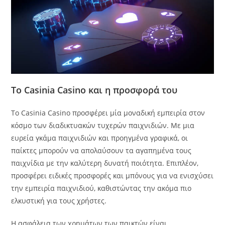
Το Casinia Casino και η προσφορά του
Το Casinia Casino προσφέρει μία μοναδική εμπειρία στον
κόσμο των διαδικτυακών τυχερών παιχνιδιών. Με μια
ευρεία γκάμα παιχνιδιών και προηγμένα γραφικά, οι
παίκτες μπορούν να απολαύσουν τα αγαπημένα τους
παιχνίδια με την καλύτερη δυνατή ποιότητα. Επιπλέον,
προσφέρει ειδικές προσφορές και μπόνους για να ενισχύσει
την εμπειρία παιχνιδιού, καθιστώντας την ακόμα πιο
ελκυστική για τους χρήστες.
Η ασφάλεια των χρημάτων των παικτών είναι