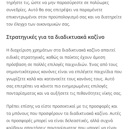
τηρήστε τις, ώστε να μην παρασύρεστε σε πολύωρες
συνεδρίες. Αυτό θα σας επιτρέψει να παραμένετε
επικεντρωμένοι στον προϋπολογισμό σας και να διατηρείτε
τον έλεγχο των οικονομικών σας.
Στρατηγικές για τα διαδικτυακά καζίνο
Η διαχείριση χρημάτων στα διαδικτυακά καζίνο απαιτεί
ειδικές στρατηγικές, καθώς οι παίκτες έχουν άμεση
πρόσβαση σε πολλές επιλογές παιχνιδιών. Ένας από τους
σημαντικότερους κανόνες είναι να επιλέγετε παιχνίδια που
γνωρίζετε καλά και κατανοείτε τους κανόνες τους. Αυτό
σας επιτρέπει να κάνετε πιο ενημερωμένες επιλογές
πονταρίσματος και να αυξήσετε τις πιθανότητες νίκης σας.
Πρέπει επίσης να είστε προσεκτικοί με τις προσφορές και
τα μπόνους που προσφέρουν τα διαδικτυακά καζίνο. Αυτές
οι προσφορές μπορεί να είναι δελεαστικές, αλλά συχνά
κρύβουν απαιτήσεις πονταρίσματος που μπορεί να είναι