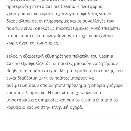
προτεραιότητα στο Casinia Casino. Η πλατφόρμα
χρησιμοποιεί κορυφαία τεχνολογία ασφαλείας για να
διασφαλίσει ότι οι πληροφορίες και οι συναλλαγές των
παικτών είναι απολύτως προστατευμένες. Αυτό επιτρέπει
στους παίκτες να απολαμβάνουν τα τυχερά παιχνίδια
χωρίς άγχη και ανησυχίες.
Τέλος, η εξαιρετική εξυπηρέτηση πελατών του Casinia
Casino εξασφαλίζει ότι οι παίκτες μπορούν να ζητήσουν
βοήθεια ανά πάσα στιγμή. Με μια ομάδα υποστήριξης που
είναι διαθέσιμη 24/7, οι παίκτες μπορούν να
αντιμετωπίσουν οποιοδήποτε πρόβλημα ή απορία γρήγορα
και αποτελεσματικά. Η ποικιλία παιχνιδιών και οι
υποστηρικτικές υπηρεσίες κάνουν το Casinia ένα από τα
κορυφαία καζίνο στην ελληνική αγορά.