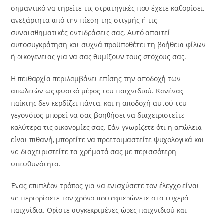
σημαντικό να τηρείτε τις στρατηγικές που έχετε καθορίσει,
ανεξάρτητα από την πίεση της στιγμής ή τις
συναισθηματικές αντιδράσεις σας. Αυτό απαιτεί
αυτοσυγκράτηση και συχνά προϋποθέτει τη βοήθεια φίλων
ή οικογένειας για να σας θυμίζουν τους στόχους σας.
Η πειθαρχία περιλαμβάνει επίσης την αποδοχή των
απωλειών ως φυσικό μέρος του παιχνιδιού. Κανένας
παίκτης δεν κερδίζει πάντα, και η αποδοχή αυτού του
γεγονότος μπορεί να σας βοηθήσει να διαχειριστείτε
καλύτερα τις οικονομίες σας. Εάν γνωρίζετε ότι η απώλεια
είναι πιθανή, μπορείτε να προετοιμαστείτε ψυχολογικά και
να διαχειριστείτε τα χρήματά σας με περισσότερη
υπευθυνότητα.
Ένας επιπλέον τρόπος για να ενισχύσετε τον έλεγχο είναι
να περιορίσετε τον χρόνο που αφιερώνετε στα τυχερά
παιχνίδια. Ορίστε συγκεκριμένες ώρες παιχνιδιού και