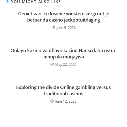
YOU MIGHT ALSO LIKE
Geniet van exclusieve winsten: vergroot je
betpanda casino jackpotuitdaging
June 9, 2026
Onlayn kazino və oflayn kazino Hansı daha üstün
pinup ilə müqayisə
May 22, 2026
Exploring the divide Online gambling versus
traditional casinos
June 12, 2026