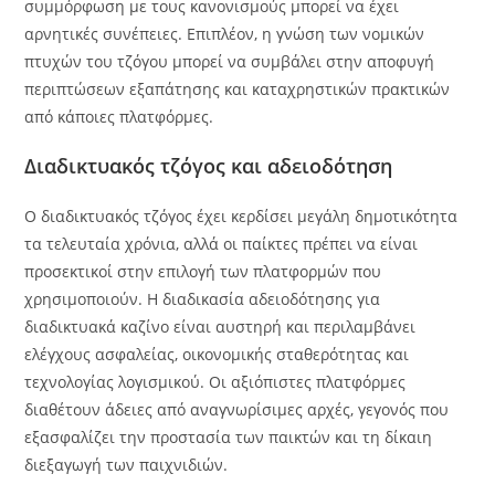
συμμόρφωση με τους κανονισμούς μπορεί να έχει
αρνητικές συνέπειες. Επιπλέον, η γνώση των νομικών
πτυχών του τζόγου μπορεί να συμβάλει στην αποφυγή
περιπτώσεων εξαπάτησης και καταχρηστικών πρακτικών
από κάποιες πλατφόρμες.
Διαδικτυακός τζόγος και αδειοδότηση
Ο διαδικτυακός τζόγος έχει κερδίσει μεγάλη δημοτικότητα
τα τελευταία χρόνια, αλλά οι παίκτες πρέπει να είναι
προσεκτικοί στην επιλογή των πλατφορμών που
χρησιμοποιούν. Η διαδικασία αδειοδότησης για
διαδικτυακά καζίνο είναι αυστηρή και περιλαμβάνει
ελέγχους ασφαλείας, οικονομικής σταθερότητας και
τεχνολογίας λογισμικού. Οι αξιόπιστες πλατφόρμες
διαθέτουν άδειες από αναγνωρίσιμες αρχές, γεγονός που
εξασφαλίζει την προστασία των παικτών και τη δίκαιη
διεξαγωγή των παιχνιδιών.