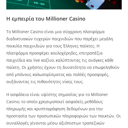
Η εμπειρία του Millioner Casino
Το Millioner Casino είναι μια σύγχρονη πλατφόρμα
διαδικτυακών τυχερών παιχνιδιών που παρέχει μεγάλη
ποικιλία παιχνιδιών για τους Έλληνες παίκτες. Η
πλατφόρμα προσφέρει κουλοχέρηδες, επιτραπέζια
παιχνίδια και live καζίνο, καλύπτοντας τις ανάγκες κάθε
παίκτη. Οι χρήστες έχουν τη δυνατότητα να επωφεληθούν
από μπόνους καλωσορίσματος και πολλές προσφορές,
αυξάνοντας τις πιθανότητες νίκης τους.
Η ασφάλεια είναι υψίστης σημασίας για το Millioner
Casino, το οποίο χρησιμοποιεί ασφαλείς μεθόδους
πληρωμής και κρυπτογράφηση δεδομένων για την
προστασία των προσωπικών πληροφοριών των παικτών. Οι
συναλλαγές γίνονται μέσω αξιόπιστων τραπεζικών