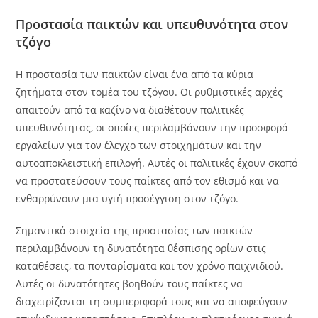
Προστασία παικτών και υπευθυνότητα στον
τζόγο
Η προστασία των παικτών είναι ένα από τα κύρια
ζητήματα στον τομέα του τζόγου. Οι ρυθμιστικές αρχές
απαιτούν από τα καζίνο να διαθέτουν πολιτικές
υπευθυνότητας, οι οποίες περιλαμβάνουν την προσφορά
εργαλείων για τον έλεγχο των στοιχημάτων και την
αυτοαποκλειστική επιλογή. Αυτές οι πολιτικές έχουν σκοπό
να προστατεύσουν τους παίκτες από τον εθισμό και να
ενθαρρύνουν μια υγιή προσέγγιση στον τζόγο.
Σημαντικά στοιχεία της προστασίας των παικτών
περιλαμβάνουν τη δυνατότητα θέσπισης ορίων στις
καταθέσεις, τα πονταρίσματα και τον χρόνο παιχνιδιού.
Αυτές οι δυνατότητες βοηθούν τους παίκτες να
διαχειρίζονται τη συμπεριφορά τους και να αποφεύγουν