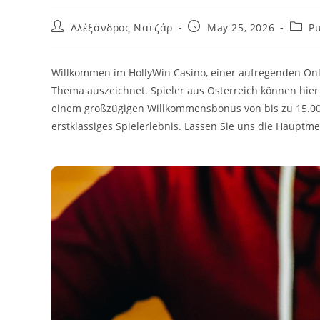
Αλέξανδρος Νατζάρ
May 25, 2026
Pu
Willkommen im HollyWin Casino, einer aufregenden Onli
Thema auszeichnet. Spieler aus Österreich können hier 
einem großzügigen Willkommensbonus von bis zu 15.000
erstklassiges Spielerlebnis. Lassen Sie uns die Haupt