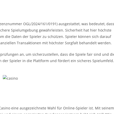
(Lizenznummer OGL/2024/161/0191) ausgestattet, was bedeutet, das
 sichere Spielumgebung gewährleisten. Sicherheit hat hier höchste
um die Daten der Spieler zu schützen. Spieler können sich darauf
nanziellen Transaktionen mit höchster Sorgfalt behandelt werden.
prüfungen an, um sicherzustellen, dass die Spiele fair sind und di
er Spieler in die Plattform und fördert ein sicheres Spielumfeld.
asino eine ausgezeichnete Wahl für Online-Spieler ist. Mit seinem