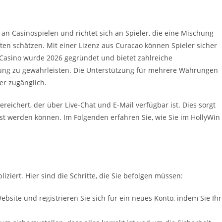
n Casinospielen und richtet sich an Spieler, die eine Mischung
en schätzen. Mit einer Lizenz aus Curacao können Spieler sicher
s Casino wurde 2026 gegründet und bietet zahlreiche
ung zu gewährleisten. Die Unterstützung für mehrere Währungen
er zugänglich.
eichert, der über Live-Chat und E-Mail verfügbar ist. Dies sorgt
öst werden können. Im Folgenden erfahren Sie, wie Sie im HollyWin
iziert. Hier sind die Schritte, die Sie befolgen müssen:
bsite und registrieren Sie sich für ein neues Konto, indem Sie Ih