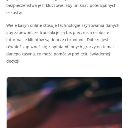
bezpieczeństwa jest kluczowe, aby uniknąć potencjalnych
oszustw.
Wiele kasyn online stosuje technologie szyfrowania danych,
aby zapewnić, że transakcje są bezpieczne, a osobiste
informacje klientów są dobrze chronione. Dobrze jest
również zapoznać się z opiniami innych graczy na temat
danego kasyna, co może pomóc w podjęciu świadomej
decyzji.