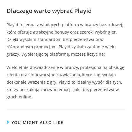
Dlaczego warto wybrać Playid
Playid to jedna z wiodących platform w branży hazardowej,
która oferuje atrakcyjne bonusy oraz szeroki wybór gier.
Dzięki wysokim standardom bezpieczeństwa oraz
różnorodnym promocjom, Playid zyskało zaufanie wielu
graczy. Wybierając tę platformę, możesz liczyć na:
Wieloletnie doświadczenie w branży, profesjonalną obsługę
klienta oraz innowacyjne rozwiązania, które zapewniają
doskonałe wrażenia z gry. Playid to idealny wybór dla tych,
którzy poszukują zarówno emocji, jak i bezpieczeństwa w
grach online.
YOU MIGHT ALSO LIKE