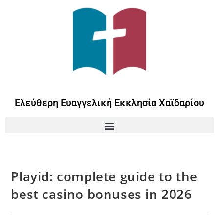
Ελεύθερη Ευαγγελική Εκκλησία Χαϊδαρίου
Playid: complete guide to the
best casino bonuses in 2026