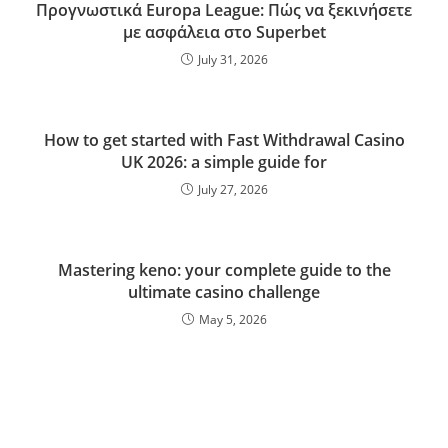
Προγνωστικά Europa League: Πώς να ξεκινήσετε
με ασφάλεια στο Superbet
July 31, 2026
How to get started with Fast Withdrawal Casino
UK 2026: a simple guide for
July 27, 2026
Mastering keno: your complete guide to the
ultimate casino challenge
May 5, 2026