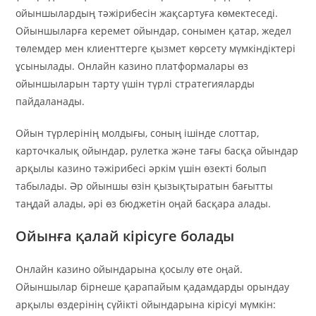
ойыншылардың тәжірибесін жақсартуға көмектеседі.
Ойыншыларға керемет ойындар, сонымен қатар, жедел
төлемдер мен клиенттерге қызмет көрсету мүмкіндіктері
ұсынылады. Онлайн казино платформалары өз
ойыншыларын тарту үшін түрлі стратегияларды
пайдаланады.
Ойын түрлерінің молдығы, соның ішінде слоттар,
карточкалық ойындар, рулетка және тағы басқа ойындар
арқылы казино тәжірибесі әркім үшін өзекті болып
табылады. Әр ойыншы өзін қызықтыратын бағытты
таңдай алады, әрі өз бюджетін оңай басқара алады.
Ойынға қалай кірісуге болады
Онлайн казино ойындарына қосылу өте оңай.
Ойыншылар бірнеше қарапайым қадамдарды орындау
арқылы өздерінің сүйікті ойындарына кірісуі мүмкін: