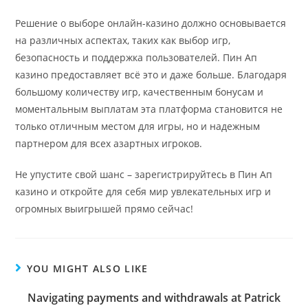
Решение о выборе онлайн-казино должно основывается
на различных аспектах, таких как выбор игр,
безопасность и поддержка пользователей. Пин Ап
казино предоставляет всё это и даже больше. Благодаря
большому количеству игр, качественным бонусам и
моментальным выплатам эта платформа становится не
только отличным местом для игры, но и надежным
партнером для всех азартных игроков.
Не упустите свой шанс – зарегистрируйтесь в Пин Ап
казино и откройте для себя мир увлекательных игр и
огромных выигрышей прямо сейчас!
YOU MIGHT ALSO LIKE
Navigating payments and withdrawals at Patrick