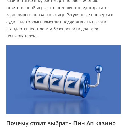
Казино также внедряет меры по обеспечению
ответственной игры, что позволяет предотвратить
зависимость от азартных игр. Регулярные проверки и
аудит платформы помогают поддерживать высокие
стандарты честности и безопасности для всех
пользователей.
Почему стоит выбрать Пин Ап казино