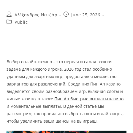
Αλέξανδρος Νατζάρ
June 25, 2026
Public
Выбор онлайн-казино – это первая и самая важная
задача для каждого игрока. 2026 год стал особенно
удачным для азартных игр, предоставляя множество
вариантов для развлечений. Среди них Пин Ап казино
выделяется своим разнообразием игр, включая слоты и
живые казино, а также
Пин Ап быстрые выплаты казино
и моментальные выплаты. В данной статье мы
рассмотрим, как правильно выбрать слоты и лайв-игры,
чтобы увеличить ваши шансы на выигрыш.