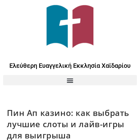
Ελεύθερη Ευαγγελική Εκκλησία Χαϊδαρίου
Пин Ап казино: как выбрать
лучшие слоты и лайв-игры
для выигрыша