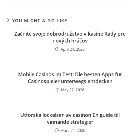
YOU MIGHT ALSO LIKE
Začnite svoje dobrodružstvo v kasíne Rady pre
nových hráčov
April 24, 2026
Mobile Casinos im Test: Die besten Apps für
Casinospieler unterwegs entdecken
May 22, 2026
Utforska lockelsen av casinon En guide till
vinnande strategier
March 4, 2026