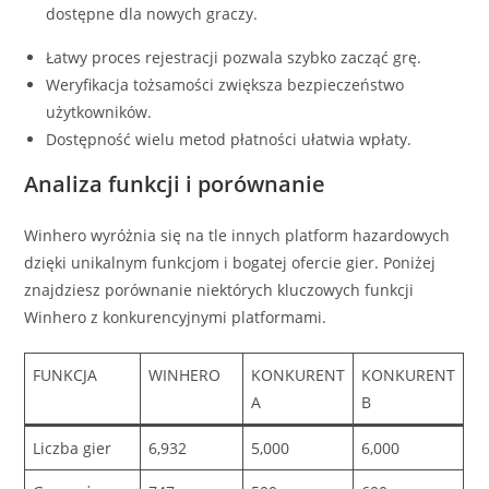
dostępne dla nowych graczy.
Łatwy proces rejestracji pozwala szybko zacząć grę.
Weryfikacja tożsamości zwiększa bezpieczeństwo
użytkowników.
Dostępność wielu metod płatności ułatwia wpłaty.
Analiza funkcji i porównanie
Winhero wyróżnia się na tle innych platform hazardowych
dzięki unikalnym funkcjom i bogatej ofercie gier. Poniżej
znajdziesz porównanie niektórych kluczowych funkcji
Winhero z konkurencyjnymi platformami.
FUNKCJA
WINHERO
KONKURENT
KONKURENT
A
B
Liczba gier
6,932
5,000
6,000