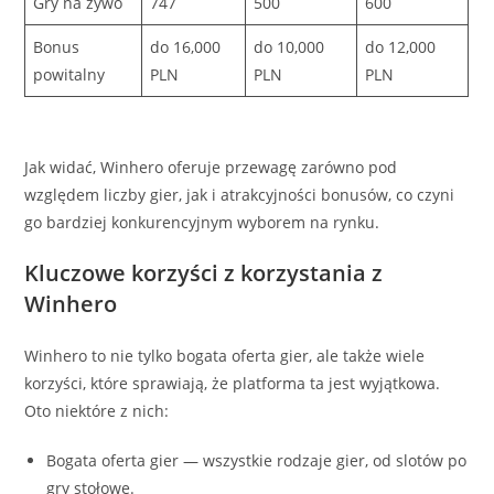
Gry na żywo
747
500
600
Bonus
do 16,000
do 10,000
do 12,000
powitalny
PLN
PLN
PLN
Jak widać, Winhero oferuje przewagę zarówno pod
względem liczby gier, jak i atrakcyjności bonusów, co czyni
go bardziej konkurencyjnym wyborem na rynku.
Kluczowe korzyści z korzystania z
Winhero
Winhero to nie tylko bogata oferta gier, ale także wiele
korzyści, które sprawiają, że platforma ta jest wyjątkowa.
Oto niektóre z nich:
Bogata oferta gier — wszystkie rodzaje gier, od slotów po
gry stołowe.