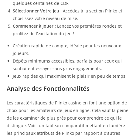
quelques centaines de CDF.
Sélectionner Votre Jeu :
Accédez à la section Plinko et
choisissez votre niveau de mise.
Commencer à Jouer :
Lancez vos premières rondes et
profitez de l’excitation du jeu !
Création rapide de compte, idéale pour les nouveaux
joueurs.
Dépôts minimums accessibles, parfaits pour ceux qui
souhaitent essayer sans gros engagements.
Jeux rapides qui maximisent le plaisir en peu de temps.
Analyse des Fonctionnalités
Les caractéristiques de Plinko casino en font une option de
choix pour les amateurs de jeux en ligne. Cela vaut la peine
de les examiner de plus près pour comprendre ce qui le
distingue. Voici un tableau comparatif mettant en lumière
les principaux attributs de Plinko par rapport à d’autres