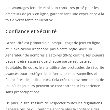
Ces avantages font de Plinko un choix très prisé pour les
amateurs de jeux en ligne, garantissant une expérience à la
fois divertissante et lucrative.
Confiance et Sécurité
La sécurité est primordiale lorsqu’il s’agit de jeux en ligne,
et Plinko casino n’échappe pas à cette règle. Avec un
générateur de nombres aléatoires (RNG) certifié, les joueurs
peuvent être assurés que chaque partie est juste et
équitable. En outre, le site utilise des protocoles de sécurité
avancés pour protéger les informations personnelles et
financières des utilisateurs. Cela crée un environnement de
jeu où les joueurs peuvent se concentrer sur l’expérience
sans préoccupations.
De plus, le site s’assure de respecter toutes les régulations
nécessaires, ce qui renforce encore plus la confiance des