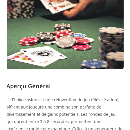
Aperçu Général
Le Plinko casino est une réinvention du jeu télévisé adoré,
offrant aux joueurs une combinaison parfaite de
divertissement et de gains potentiels. Les rondes de jeu,
qui durent entre 3 à 8 secondes, permettent une
expérience rapide et dynamique. Grâce à un générateur de