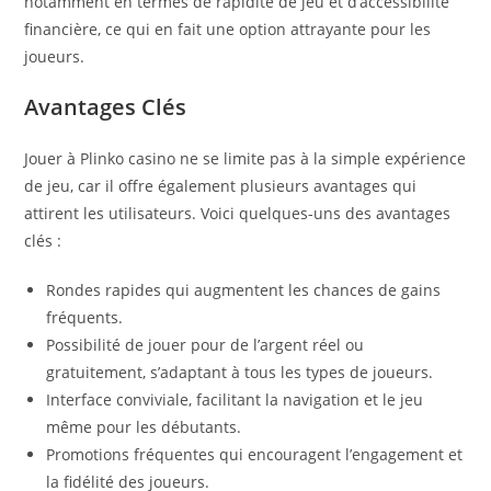
notamment en termes de rapidité de jeu et d’accessibilité
financière, ce qui en fait une option attrayante pour les
joueurs.
Avantages Clés
Jouer à Plinko casino ne se limite pas à la simple expérience
de jeu, car il offre également plusieurs avantages qui
attirent les utilisateurs. Voici quelques-uns des avantages
clés :
Rondes rapides qui augmentent les chances de gains
fréquents.
Possibilité de jouer pour de l’argent réel ou
gratuitement, s’adaptant à tous les types de joueurs.
Interface conviviale, facilitant la navigation et le jeu
même pour les débutants.
Promotions fréquentes qui encouragent l’engagement et
la fidélité des joueurs.