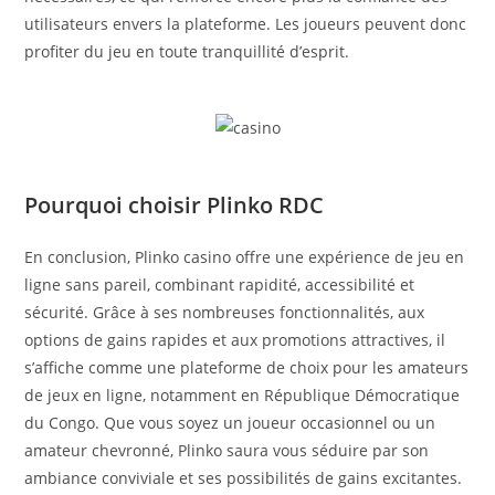
utilisateurs envers la plateforme. Les joueurs peuvent donc
profiter du jeu en toute tranquillité d’esprit.
Pourquoi choisir Plinko RDC
En conclusion, Plinko casino offre une expérience de jeu en
ligne sans pareil, combinant rapidité, accessibilité et
sécurité. Grâce à ses nombreuses fonctionnalités, aux
options de gains rapides et aux promotions attractives, il
s’affiche comme une plateforme de choix pour les amateurs
de jeux en ligne, notamment en République Démocratique
du Congo. Que vous soyez un joueur occasionnel ou un
amateur chevronné, Plinko saura vous séduire par son
ambiance conviviale et ses possibilités de gains excitantes.