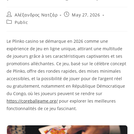
Αλέξανδρος Νατζάρ
May 27, 2026
Public
Le Plinko casino se démarque en 2026 comme une
expérience de jeu en ligne unique, attirant une multitude
de joueurs grâce à ses caractéristiques captivantes et ses
promotions alléchantes. Ce jeu, basé sur le célèbre concept
de Plinko, offre des rondes rapides, des mises minimales
accessibles, et la possibilité de jouer pour de l’argent réel
ou gratuitement, notamment en République Démocratique
du Congo, où les joueurs peuvent se rendre sur
https://coreballgame.org/
pour explorer les meilleures
fonctionnalités de ce jeu fascinant.