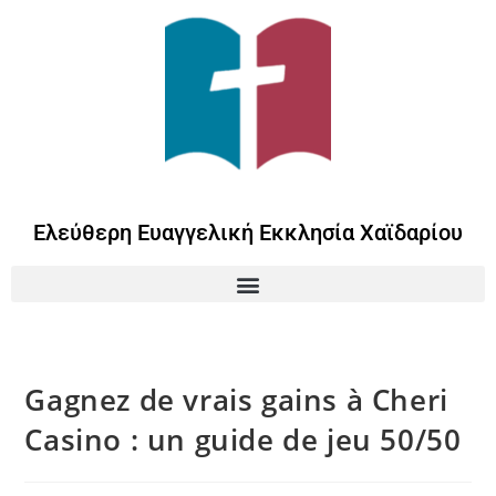
Ελεύθερη Ευαγγελική Εκκλησία Χαϊδαρίου
Gagnez de vrais gains à Cheri
Casino : un guide de jeu 50/50