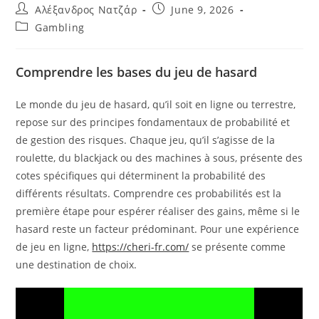
Αλέξανδρος Νατζάρ
June 9, 2026
Gambling
Comprendre les bases du jeu de hasard
Le monde du jeu de hasard, qu’il soit en ligne ou terrestre,
repose sur des principes fondamentaux de probabilité et
de gestion des risques. Chaque jeu, qu’il s’agisse de la
roulette, du blackjack ou des machines à sous, présente des
cotes spécifiques qui déterminent la probabilité des
différents résultats. Comprendre ces probabilités est la
première étape pour espérer réaliser des gains, même si le
hasard reste un facteur prédominant. Pour une expérience
de jeu en ligne,
https://cheri-fr.com/
se présente comme
une destination de choix.