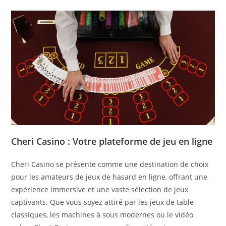
Cheri Casino : Votre plateforme de jeu en ligne
Cheri Casino se présente comme une destination de choix
pour les amateurs de jeux de hasard en ligne, offrant une
expérience immersive et une vaste sélection de jeux
captivants. Que vous soyez attiré par les jeux de table
classiques, les machines à sous modernes ou le vidéo