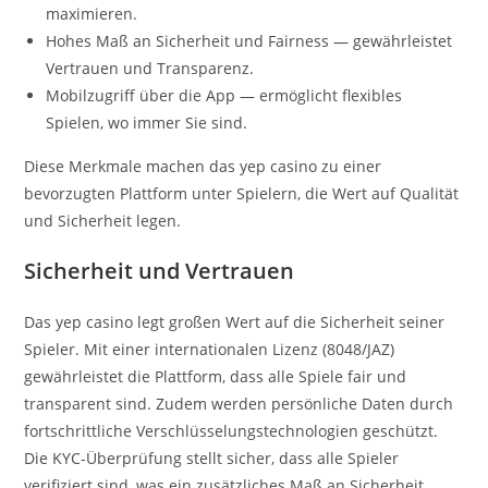
maximieren.
Hohes Maß an Sicherheit und Fairness — gewährleistet
Vertrauen und Transparenz.
Mobilzugriff über die App — ermöglicht flexibles
Spielen, wo immer Sie sind.
Diese Merkmale machen das yep casino zu einer
bevorzugten Plattform unter Spielern, die Wert auf Qualität
und Sicherheit legen.
Sicherheit und Vertrauen
Das yep casino legt großen Wert auf die Sicherheit seiner
Spieler. Mit einer internationalen Lizenz (8048/JAZ)
gewährleistet die Plattform, dass alle Spiele fair und
transparent sind. Zudem werden persönliche Daten durch
fortschrittliche Verschlüsselungstechnologien geschützt.
Die KYC-Überprüfung stellt sicher, dass alle Spieler
verifiziert sind, was ein zusätzliches Maß an Sicherheit