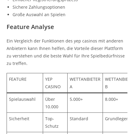
Sichere Zahlungsoptionen
Große Auswahl an Spielen
Feature Analyse
Ein Vergleich der Funktionen des yep casinos mit anderen
Anbietern kann Ihnen helfen, die Vorteile dieser Plattform
zu verstehen und die beste Wahl für Ihre Spielbedürfnisse
zu treffen.
FEATURE
YEP
WETTANBIETER
WETTANBIETE
CASINO
A
B
Spielauswahl
Über
5.000+
8.000+
10.000
Sicherheit
Top-
Standard
Grundlegend
Schutz