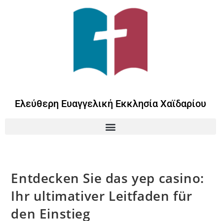
Ελεύθερη Ευαγγελική Εκκλησία Χαϊδαρίου
Entdecken Sie das yep casino:
Ihr ultimativer Leitfaden für
den Einstieg