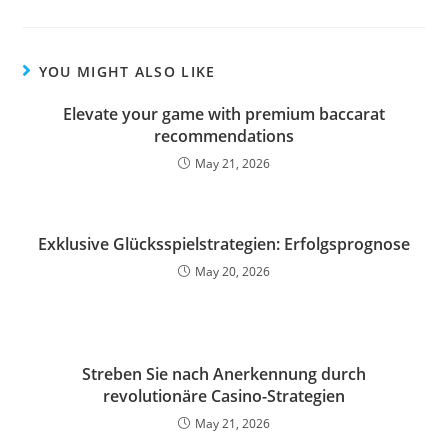
YOU MIGHT ALSO LIKE
Elevate your game with premium baccarat
recommendations
May 21, 2026
Exklusive Glücksspielstrategien: Erfolgsprognose
May 20, 2026
Streben Sie nach Anerkennung durch
revolutionäre Casino-Strategien
May 21, 2026