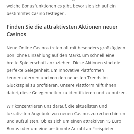
welche Bonusfunktionen es gibt, bevor sie sich auf ein
bestimmtes Casino festlegen.
Finden Sie die attraktivsten Aktionen neuer
Casinos
Neue Online Casinos treten oft mit besonders großzügigen
Boni ohne Einzahlung auf den Markt, um schnell eine
breite Spielerschaft anzuziehen. Diese Aktionen sind die
perfekte Gelegenheit, um innovative Plattformen
kennenzulernen und von den neuesten Trends im
Glücksspiel zu profitieren. Unsere Plattform hilft Ihnen
dabei, diese Gelegenheiten zu identifizieren und zu nutzen.
Wir konzentrieren uns darauf, die aktuellsten und
lukrativsten Angebote von neuen Casinos zu recherchieren
und aufzulisten. Ob es sich um einen attraktiven 15 Euro
Bonus oder um eine bestimmte Anzahl an Freispielen