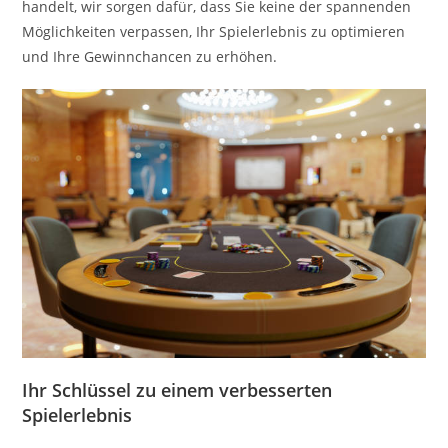
handelt, wir sorgen dafür, dass Sie keine der spannenden
Möglichkeiten verpassen, Ihr Spielerlebnis zu optimieren
und Ihre Gewinnchancen zu erhöhen.
Ihr Schlüssel zu einem verbesserten
Spielerlebnis