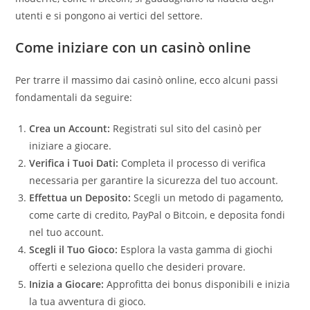
utenti e si pongono ai vertici del settore.
Come iniziare con un casinò online
Per trarre il massimo dai casinò online, ecco alcuni passi
fondamentali da seguire:
Crea un Account:
Registrati sul sito del casinò per
iniziare a giocare.
Verifica i Tuoi Dati:
Completa il processo di verifica
necessaria per garantire la sicurezza del tuo account.
Effettua un Deposito:
Scegli un metodo di pagamento,
come carte di credito, PayPal o Bitcoin, e deposita fondi
nel tuo account.
Scegli il Tuo Gioco:
Esplora la vasta gamma di giochi
offerti e seleziona quello che desideri provare.
Inizia a Giocare:
Approfitta dei bonus disponibili e inizia
la tua avventura di gioco.