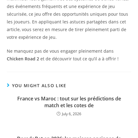
des événements fréquents et une expérience de jeu
sécurisée, ce jeu offre des opportunités uniques pour tous
les joueurs. En appliquant les astuces partagées dans cet
article, vous serez en mesure de tirer pleinement parti de
votre expérience de jeu.
Ne manquez pas de vous engager pleinement dans
Chicken Road 2
et de découvrir tout ce qu’il a à offrir !
YOU MIGHT ALSO LIKE
France vs Maroc : tout sur les prédictions de
match et les cotes de
July 6, 2026