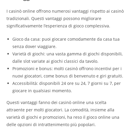
I casinò online offrono numerosi vantaggi rispetto ai casinò
tradizionali. Questi vantaggi possono migliorare
significativamente l’esperienza di gioco complessiva.
Gioco da casa: puoi giocare comodamente da casa tua
senza dover viaggiare.
Varietà di giochi: una vasta gamma di giochi disponibili,
dalle slot variate ai giochi classici da tavolo.
Promozioni e bonus: molti casinò offrono incentivi per i
nuovi giocatori, come bonus di benvenuto e giri gratuiti.
Accessibilità: disponibili 24 ore su 24, 7 giorni su 7, per
giocare in qualsiasi momento.
Questi vantaggi fanno dei casinò online una scelta
attraente per molti giocatori. La comodità, insieme alla
varietà di giochi e promozioni, ha reso il gioco online una
delle opzioni di intrattenimento più popolari.