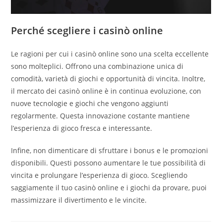
Perché scegliere i casinò online
Le ragioni per cui i casinò online sono una scelta eccellente
sono molteplici. Offrono una combinazione unica di
comodità, varietà di giochi e opportunità di vincita. Inoltre,
il mercato dei casinò online è in continua evoluzione, con
nuove tecnologie e giochi che vengono aggiunti
regolarmente. Questa innovazione costante mantiene
l’esperienza di gioco fresca e interessante.
Infine, non dimenticare di sfruttare i bonus e le promozioni
disponibili. Questi possono aumentare le tue possibilità di
vincita e prolungare l’esperienza di gioco. Scegliendo
saggiamente il tuo casinò online e i giochi da provare, puoi
massimizzare il divertimento e le vincite.