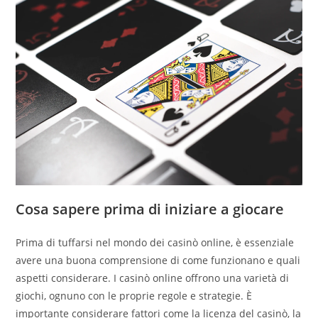
Cosa sapere prima di iniziare a giocare
Prima di tuffarsi nel mondo dei casinò online, è essenziale
avere una buona comprensione di come funzionano e quali
aspetti considerare. I casinò online offrono una varietà di
giochi, ognuno con le proprie regole e strategie. È
importante considerare fattori come la licenza del casinò, la