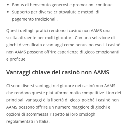
Bonus di benvenuto generosi e promozioni continue.
Supporto per diverse criptovalute e metodi di
pagamento tradizionali.
Questi dettagli pratici rendono i casinò non AAMS una
scelta attraente per molti giocatori. Con una selezione di
giochi diversificata e vantaggi come bonus notevoli, i casinò
non AAMS possono offrire esperienze di gioco emozionanti
e proficue.
Vantaggi chiave dei casinò non AAMS
Ci sono diversi vantaggi nel giocare nei casinò non AAMS
che rendono queste piattaforme molto competitive. Uno dei
principali vantaggi è la libertà di gioco, poiché i casinò non
AAMS possono offrire un numero maggiore di giochi e
opzioni di scommessa rispetto ai loro omologhi
regolamentati in Italia.