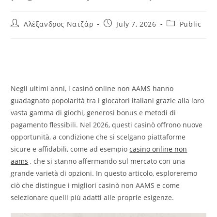
Αλέξανδρος Νατζάρ
July 7, 2026
Public
Negli ultimi anni, i casinò online non AAMS hanno
guadagnato popolarità tra i giocatori italiani grazie alla loro
vasta gamma di giochi, generosi bonus e metodi di
pagamento flessibili. Nel 2026, questi casinò offrono nuove
opportunità, a condizione che si scelgano piattaforme
sicure e affidabili, come ad esempio
casino online non
aams
, che si stanno affermando sul mercato con una
grande varietà di opzioni. In questo articolo, esploreremo
ciò che distingue i migliori casinò non AAMS e come
selezionare quelli più adatti alle proprie esigenze.