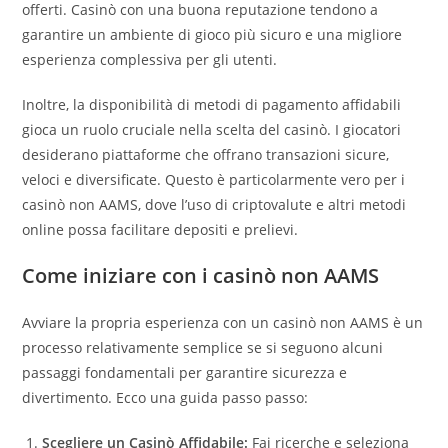
offerti. Casinò con una buona reputazione tendono a
garantire un ambiente di gioco più sicuro e una migliore
esperienza complessiva per gli utenti.
Inoltre, la disponibilità di metodi di pagamento affidabili
gioca un ruolo cruciale nella scelta del casinò. I giocatori
desiderano piattaforme che offrano transazioni sicure,
veloci e diversificate. Questo è particolarmente vero per i
casinò non AAMS, dove l’uso di criptovalute e altri metodi
online possa facilitare depositi e prelievi.
Come iniziare con i casinò non AAMS
Avviare la propria esperienza con un casinò non AAMS è un
processo relativamente semplice se si seguono alcuni
passaggi fondamentali per garantire sicurezza e
divertimento. Ecco una guida passo passo:
Scegliere un Casinò Affidabile:
Fai ricerche e seleziona