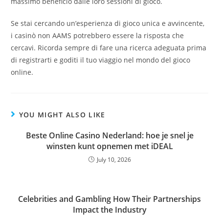
massimo beneficio dalle loro sessioni di gioco.
Se stai cercando un’esperienza di gioco unica e avvincente,
i casinò non AAMS potrebbero essere la risposta che
cercavi. Ricorda sempre di fare una ricerca adeguata prima
di registrarti e goditi il tuo viaggio nel mondo del gioco
online.
YOU MIGHT ALSO LIKE
Beste Online Casino Nederland: hoe je snel je
winsten kunt opnemen met iDEAL
July 10, 2026
Celebrities and Gambling How Their Partnerships
Impact the Industry