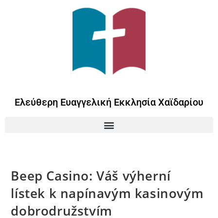
Ελεύθερη Ευαγγελική Εκκλησία Χαϊδαρίου
Beep Casino: Váš výherní
lístek k napínavým kasinovým
dobrodružstvím