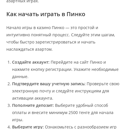
азартных играх.
Как начать играть в Пинко
Начало игры в казино Пинко — это простой и
интуитивно понятный процесс. Следуйте этим шагам,
чтобы быстро зарегистрироваться и начать
наслаждаться азартом.
Создайте аккаунт:
Перейдите на сайт Пинко и
нажмите кнопку регистрации. Укажите необходимые
данные.
Подтвердите вашу учетную запись:
Проверьте свою
электронную почту и следуйте инструкциям для
активации аккаунта.
Пополните депозит:
Выберите удобный способ
оплаты и внесите минимум 2500 тенге для начала
игры.
Выберите игру:
Ознакомьтесь с разнообразием игр