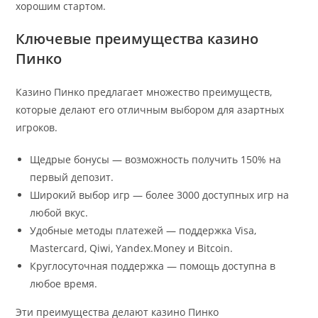
хорошим стартом.
Ключевые преимущества казино
Пинко
Казино Пинко предлагает множество преимуществ,
которые делают его отличным выбором для азартных
игроков.
Щедрые бонусы — возможность получить 150% на
первый депозит.
Широкий выбор игр — более 3000 доступных игр на
любой вкус.
Удобные методы платежей — поддержка Visa,
Mastercard, Qiwi, Yandex.Money и Bitcoin.
Круглосуточная поддержка — помощь доступна в
любое время.
Эти преимущества делают казино Пинко