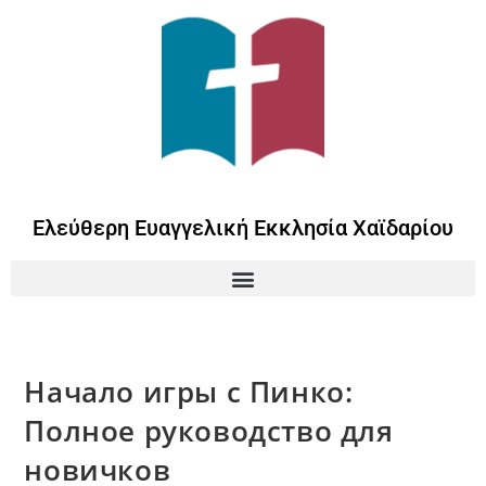
Ελεύθερη Ευαγγελική Εκκλησία Χαϊδαρίου
Начало игры с Пинко:
Полное руководство для
новичков